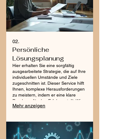
02.
Persönliche
Lösungsplanung
Hier erhalten Sie eine sorgfältig
ausgearbeitete Strategie, die auf Ihre
individuellen Umstände und Ziele
zugeschnitten ist. Dieser Service hilft
Ihnen, komplexe Herausforderungen
zu meistern, indem er eine klare
Roadmap für den Erfolg erstellt. Wir
Mehr anzeigen
konzentrieren uns auf praktische
Schritte, um sicherzustellen, dass Sie
Ihre Ziele effizient und effektiv
erreichen.