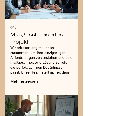
01.
Maßgeschneidertes
Projekt
Wir arbeiten eng mit Ihnen
zusammen, um Ihre einzigartigen
Anforderungen zu verstehen und eine
maßgeschneiderte Lösung zu liefern,
die perfekt zu Ihren Bedürfnissen
passt. Unser Team stellt sicher, dass
jedes Detail bedacht wird und liefert
Mehr anzeigen
außergewöhnliche Ergebnisse für Ihr
spezifisches Projekt. Erleben Sie
einen nahtlosen Prozess vom
Konzept bis zur Fertigstellung, der
exklusiv für Sie entwickelt wurde.